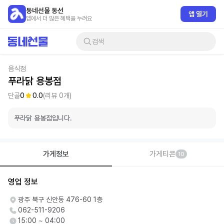
동네선물 동선
앱 열기
앱에서 더 많은 혜택을 누려요
검색
음식점
푸라닭 용봉점
단골
0
0.0
(리뷰
0
개)
푸라닭 용봉점입니다.
가게정보
가게티콘
10
영업 정보
광주 북구 신안동 476-60 1층
062-511-9206
15:00 ~ 04:00