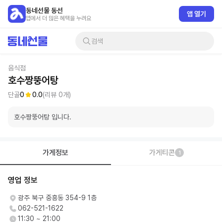
동네선물 동선
앱 열기
앱에서 더 많은 혜택을 누려요
검색
음식점
호수짱뚱어탕
단골
0
0.0
(리뷰
0
개)
호수짱뚱어탕 입니다.
가게정보
가게티콘
1
영업 정보
광주 북구 중흥동 354-9 1층
062-521-1622
11:30 ~ 21:00