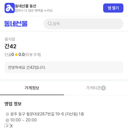
동네선물 동선
앱 열기
앱에서 더 많은 혜택을 누려요
검색
음식점
간42
단골
0
0.0
(리뷰
0
개)
안녕하세요 간42입니다. 
가게정보
가게티콘
4
영업 정보
광주 동구 필문대로287번길 19-6 (지산동) 1층
10:00 ~ 20:00
X
P