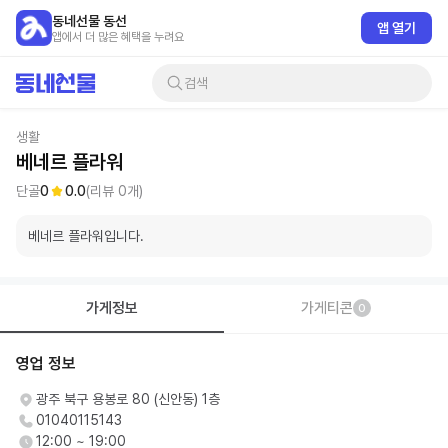
동네선물 동선
앱 열기
앱에서 더 많은 혜택을 누려요
검색
생활
베네르 플라워
단골
0
0.0
(리뷰
0
개)
베네르 플라워입니다.
가게정보
가게티콘
0
영업 정보
광주 북구 용봉로 80 (신안동) 1층
01040115143
12:00 ~ 19:00