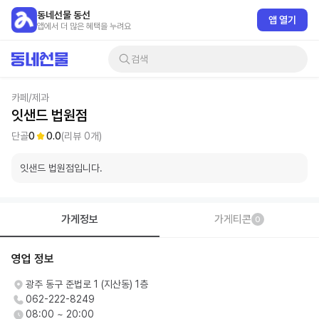
동네선물 동선
앱 열기
앱에서 더 많은 혜택을 누려요
검색
카페/제과
잇샌드 법원점
단골
0
0.0
(리뷰
0
개)
잇샌드 법원점입니다.
가게정보
가게티콘
0
영업 정보
광주 동구 준법로 1 (지산동) 1층
062-222-8249
08:00 ~ 20:00