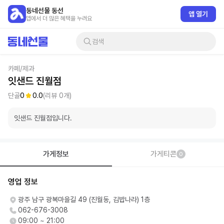
동네선물 동선
앱 열기
앱에서 더 많은 혜택을 누려요
검색
카페/제과
잇샌드 진월점
단골
0
0.0
(리뷰
0
개)
잇샌드 진월점입니다.
가게정보
가게티콘
0
영업 정보
광주 남구 광복마을길 49 (진월동, 김밥나라) 1층
062-676-3008
09:00 ~ 21:00