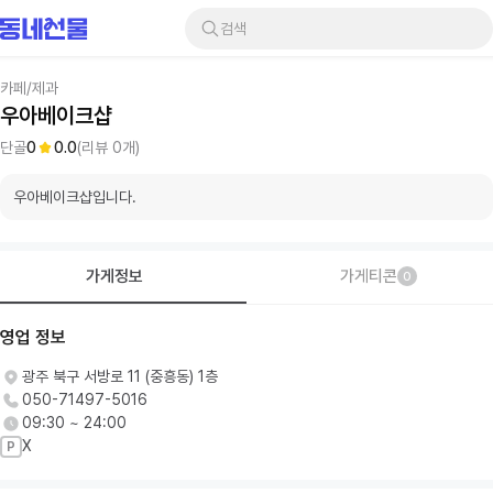
검색
카페/제과
우아베이크샵
단골
0
0.0
(리뷰
0
개)
우아베이크샵입니다.
가게정보
가게티콘
0
영업 정보
광주 북구 서방로 11 (중흥동) 1층
050-71497-5016
09:30 ~ 24:00
X
P