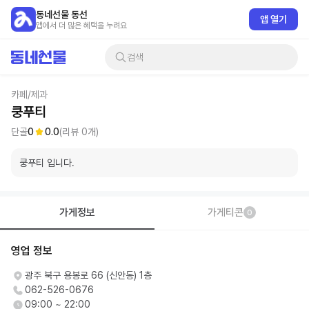
동네선물 동선
앱 열기
앱에서 더 많은 혜택을 누려요
검색
카페/제과
쿵푸티
단골
0
0.0
(리뷰
0
개)
쿵푸티 입니다.
가게정보
가게티콘
0
영업 정보
광주 북구 용봉로 66 (신안동) 1층
062-526-0676
09:00 ~ 22:00