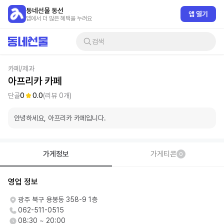
동네선물 동선
앱 열기
앱에서 더 많은 혜택을 누려요
검색
카페/제과
아프리카 카페
단골
0
0.0
(리뷰
0
개)
안녕하세요, 아프리카 카페입니다.
가게정보
가게티콘
0
영업 정보
광주 북구 용봉동 358-9 1층
062-511-0515
08:30 ~ 20:00