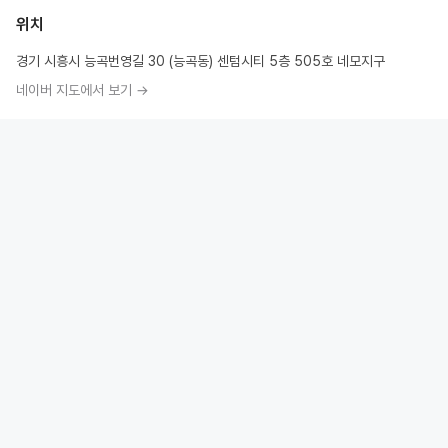
위치
경기 시흥시 능곡번영길 30 (능곡동) 센텀시티 5층 505호 네모지구
네이버 지도에서 보기 →