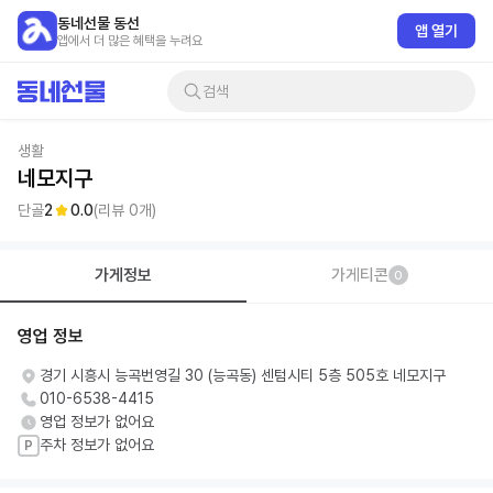
동네선물 동선
앱 열기
앱에서 더 많은 혜택을 누려요
검색
생활
네모지구
단골
2
0.0
(리뷰
0
개)
가게정보
가게티콘
0
영업 정보
경기 시흥시 능곡번영길 30 (능곡동) 센텀시티 5층 505호 네모지구
010-6538-4415
영업 정보가 없어요
주차 정보가 없어요
P