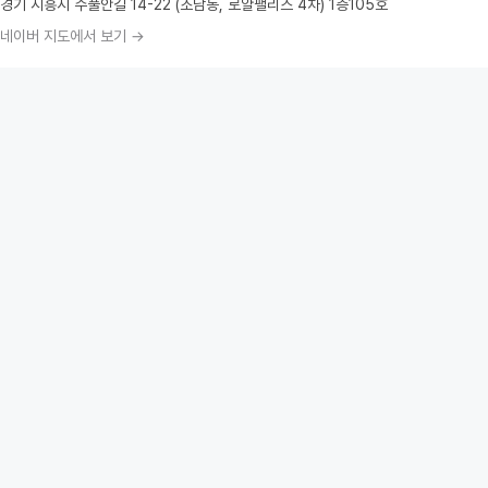
경기 시흥시 수풀안길 14-22 (조남동, 로얄팰리스 4차) 1층105호
네이버 지도에서 보기 →