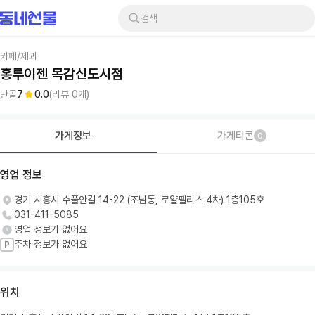
검색
카페/제과
홍루이젠 목감신도시점
단골
7
0.0
(리뷰
0
개)
가게정보
가게티콘
0
영업 정보
경기 시흥시 수풀안길 14-22 (조남동, 로얄팰리스 4차) 1층105호
031-411-5085
영업 정보가 없어요
주차 정보가 없어요
P
위치