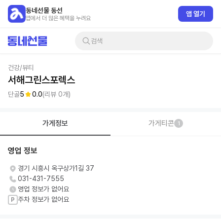
동네선물 동선
앱 열기
앱에서 더 많은 혜택을 누려요
검색
건강/뷰티
서해그린스포렉스
단골
5
0.0
(리뷰
0
개)
가게정보
가게티콘
1
영업 정보
경기 시흥시 옥구상가1길 37
031-431-7555
영업 정보가 없어요
주차 정보가 없어요
P