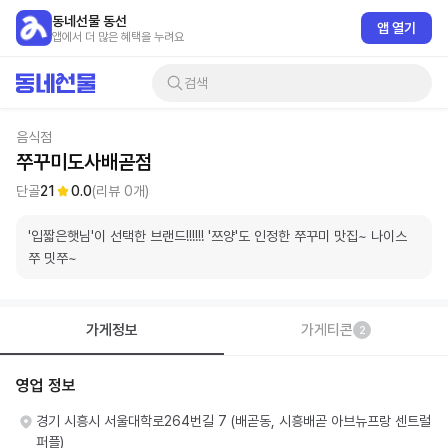
동네선물 동선
앱 열기
앱에서 더 많은 혜택을 누려요
검색
음식점
쭈꾸미도사배곧점
단골
21
0.0
(리뷰
0
개)
'입짧은햇님'이 선택한 브랜드!!!!!! '쯔양'도 인정한 쭈꾸미 맛집~ 나이스 
쭈 밋쭈~
가게정보
가게티콘
2
영업 정보
경기 시흥시 서울대학로264번길 7 (배곧동, 시흥배곧 아브뉴프랑 센트럴
퍼플)