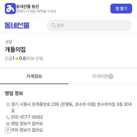
동네선물 동선
앱 열기
앱에서 더 많은 혜택을 누려요
검색
생활
개들의집
단골
1
0.0
(리뷰
0
개)
가게정보
가게티콘
1
영업 정보
경기 시흥시 은계중앙로 238 (은행동, 호수의 아침) 호수의아침 3층 304
호
010-4177-9992
영업 정보가 없어요
주차 정보가 없어요
P