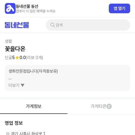
동네선물 동선
앱 열기
앱에서 더 많은 혜택을 누려요
검색
생활
꽃을다온
단골
5
0.0
(리뷰
0
개)
생화전문점입니다(자격증보유)

예약시 24시간 픽업가능합니다

더보기 ▼
네이버 예약 가능

카톡아이디 2000flower

가게정보
가게티콘
8
010-7161-2060

영업 정보
전화안받으면 문자.카톡이 빠릅니다
경기 시흥시 하상로 1