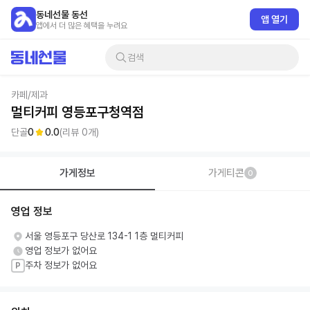
동네선물 동선
앱 열기
앱에서 더 많은 혜택을 누려요
검색
카페/제과
멀티커피 영등포구청역점
단골
0
0.0
(리뷰
0
개)
가게정보
가게티콘
0
영업 정보
서울 영등포구 당산로 134-1 1층 멀티커피
영업 정보가 없어요
주차 정보가 없어요
P