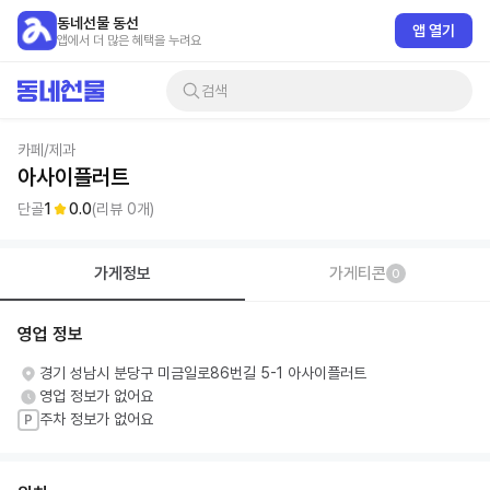
동네선물 동선
앱 열기
앱에서 더 많은 혜택을 누려요
검색
카페/제과
아사이플러트
단골
1
0.0
(리뷰
0
개)
가게정보
가게티콘
0
영업 정보
경기 성남시 분당구 미금일로86번길 5-1 아사이플러트
영업 정보가 없어요
주차 정보가 없어요
P