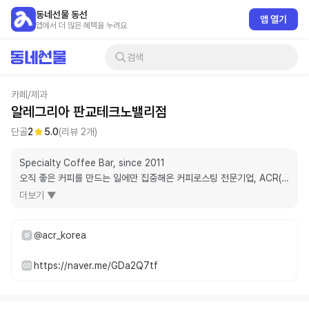
동네선물 동선
앱 열기
앱에서 더 많은 혜택을 누려요
검색
카페/제과
알레그리아 판교테크노밸리점
단골
2
5.0
(리뷰
2
개)
Specialty Coffee Bar, since 2011

오직 좋은 커피를 만드는 일에만 집중해온 커피로스팅 전문기업, ACR(알
레그리아커피로스터스)의 직영 커피바
더보기 ▼
@acr_korea
https://naver.me/GDa2Q7tf