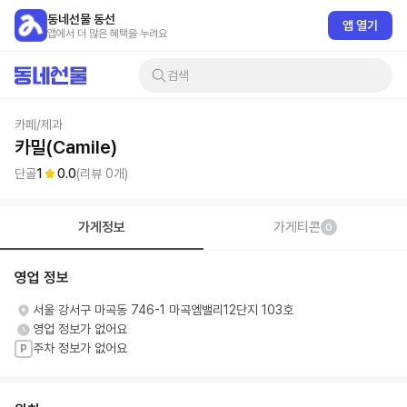
동네선물 동선
앱 열기
앱에서 더 많은 혜택을 누려요
검색
카페/제과
카밀(Camile)
단골
1
0.0
(리뷰
0
개)
가게정보
가게티콘
0
영업 정보
서울 강서구 마곡동 746-1 마곡엠밸리12단지 103호
영업 정보가 없어요
주차 정보가 없어요
P