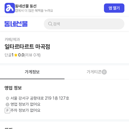
동네선물 동선
앱 열기
앱에서 더 많은 혜택을 누려요
검색
카페/제과
일타르타르트 마곡점
단골
1
0.0
(리뷰
0
개)
가게정보
가게티콘
0
영업 정보
서울 강서구 공항대로 219 1층 127호
영업 정보가 없어요
주차 정보가 없어요
P