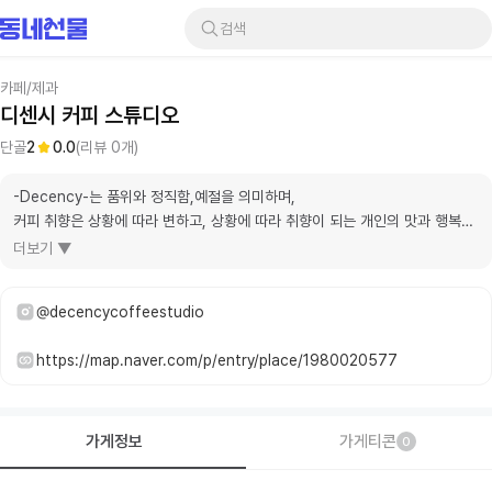
검색
카페/제과
디센시 커피 스튜디오
단골
2
0.0
(리뷰
0
개)
-Decency-는 품위와 정직함,예절을 의미하며,

커피 취향은 상황에 따라 변하고, 상황에 따라 취향이 되는 개인의 맛과 행복하
게 즐길수 있고

더보기 ▼
존중하는 브랜드 이미지로 전달 하고자 합니다.
@decencycoffeestudio
https://map.naver.com/p/entry/place/1980020577
가게정보
가게티콘
0