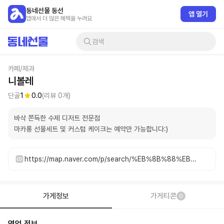
동네선물 동선
앱 열기
앱에서 더 많은 혜택을 누려요
검색
카페/제과
니볼레
단골
1
0.0
(리뷰
0
개)
바삭 쫀득한 수제 디저트 전문점

마카롱 선물세트 및 커스텀 케이크는 예약만 가능합니다:)
https://map.naver.com/p/search/%EB%8B%88%EB%B3%BC%EB%A0%88/place/2034192925
가게정보
가게티콘
0
영업 정보