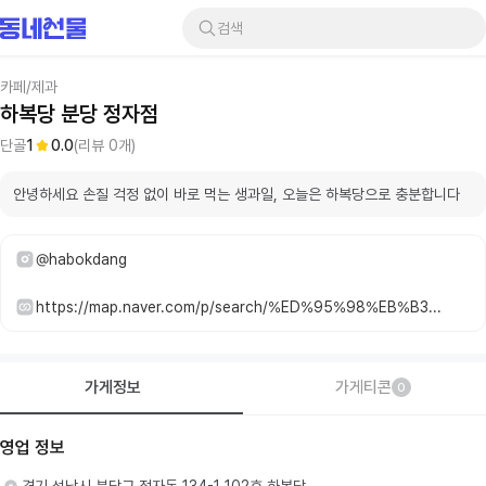
검색
카페/제과
하복당 분당 정자점
단골
1
0.0
(리뷰
0
개)
안녕하세요 손질 걱정 없이 바로 먹는 생과일, 오늘은 하복당으로 충분합니다
@habokdang
https://map.naver.com/p/search/%ED%95%98%EB%B3%B5%EB%8B%B9/place/2066703145
가게정보
가게티콘
0
영업 정보