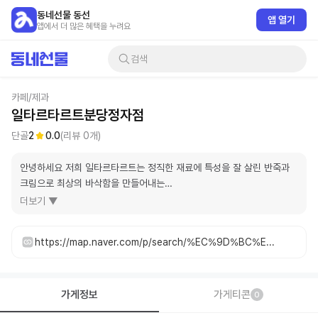
동네선물 동선
앱 열기
앱에서 더 많은 혜택을 누려요
검색
카페/제과
일타르타르트분당정자점
단골
2
0.0
(리뷰
0
개)
안녕하세요 저희 일타르타르트는 정직한 재료에 특성을 잘 살린 반죽과 
크림으로 최상의 바삭함을 만들어내는

일타르타르트의 에그타르트는 포루투갈 스타일의 디저트입니다

더보기 ▼
테이크아웃 전문 매장입니다!
https://map.naver.com/p/search/%EC%9D%BC%ED%83%80%EB%A5%B4%ED%83%80%EB%A5%B4%ED%8A%B8%EB%B6%84%EB%8B%B9%EC%A0%95%EC%9E%90%EC%A0%90%20/place/1423320195
가게정보
가게티콘
0