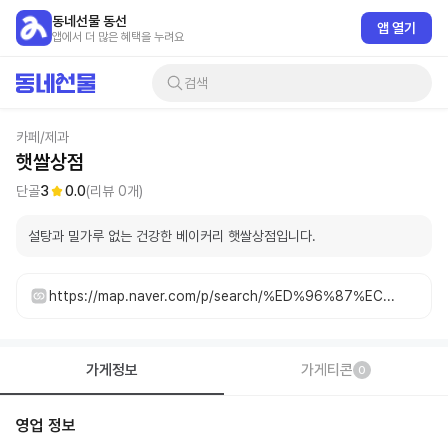
동네선물 동선
앱 열기
앱에서 더 많은 혜택을 누려요
검색
카페/제과
햇쌀상점
단골
3
0.0
(리뷰
0
개)
설탕과 밀가루 없는 건강한 베이커리 햇쌀상점입니다.
https://map.naver.com/p/search/%ED%96%87%EC%8C%80%EC%83%81%EC%A0%90/place/1500150936
가게정보
가게티콘
0
영업 정보