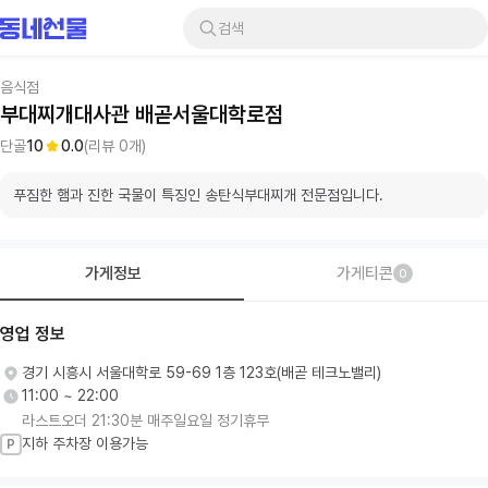
검색
음식점
부대찌개대사관 배곧서울대학로점
단골
10
0.0
(리뷰
0
개)
푸짐한 햄과 진한 국물이 특징인 송탄식부대찌개 전문점입니다.
가게정보
가게티콘
0
영업 정보
경기 시흥시 서울대학로 59-69 1층 123호(배곧 테크노밸리)
11:00 ~ 22:00
라스트오더 21:30분 매주일요일 정기휴무
지하 주차장 이용가능
P