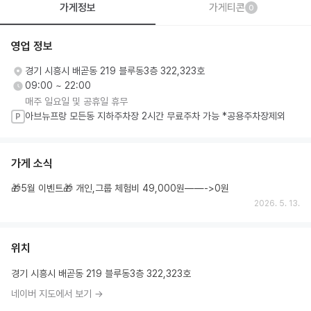
☑️미국에서 인증한 국제자격증, 암재활 자격까지 보유한 전문 강사진이 
가게정보
가게티콘
0
상주합니다. 몸을 가장 잘 아는 전문가에게 관리 받으세요

🤍1:1개인레슨 2:1듀엣레슨 4:1그룹레슨🤍
영업 정보
경기 시흥시 배곧동 219 블루동3층 322,323호
09:00 ~ 22:00
매주 일요일 및 공휴일 휴무
아브뉴프랑 모든동 지하주차장 2시간 무료주차 가능 *공용주차장제외
P
가게 소식
🎁5월 이벤트🎁 개인,그룹 체험비 49,000원——->0원
2026. 5. 13.
위치
경기 시흥시 배곧동 219 블루동3층 322,323호
네이버 지도에서 보기 →