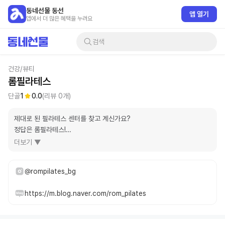
동네선물 동선
앱 열기
앱에서 더 많은 혜택을 누려요
검색
건강/뷰티
롬필라테스
단골
1
0.0
(리뷰
0
개)
제대로 된 필라테스 센터를 찾고 계신가요?

정답은 롬필라테스!

더보기 ▼
☑️체성분 변화를 측정하고 운동 방향을 설정해 드립니다. 변화를 수치로 
직접 확인하세요.

@rompilates_bg
☑️심박계 착용으로 실시간 운동 강도 체크하세요. 

필라테스도 이제 스마트하게! 

https://m.blog.naver.com/rom_pilates
내 컨디션에 딱 맞는 운동효율을 찾아가세요.

☑️부천우리병원 공식협력센터

의료기관에서도 인정하는 전문성있는 센터입니다.
