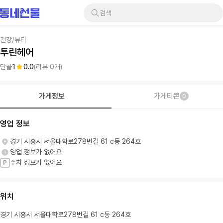
검색
건강/뷰티
투린헤어
단골
1
0.0
(리뷰
0
개)
가게정보
가게티콘
0
영업 정보
경기 시흥시 서울대학로278번길 61 c동 264호
영업 정보가 없어요
주차 정보가 없어요
P
위치
경기 시흥시 서울대학로278번길 61 c동 264호