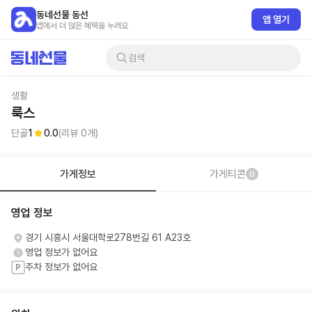
동네선물 동선
앱 열기
앱에서 더 많은 혜택을 누려요
검색
생활
룩스
단골
1
0.0
(리뷰
0
개)
가게정보
가게티콘
0
영업 정보
경기 시흥시 서울대학로278번길 61 A23호
영업 정보가 없어요
주차 정보가 없어요
P