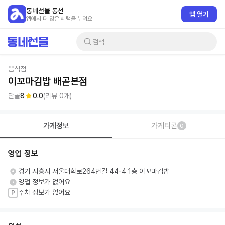
동네선물 동선
앱 열기
앱에서 더 많은 혜택을 누려요
검색
음식점
이꼬마김밥 배곧본점
단골
8
0.0
(리뷰
0
개)
가게정보
가게티콘
0
영업 정보
경기 시흥시 서울대학로264번길 44-4 1층 이꼬마김밥
영업 정보가 없어요
주차 정보가 없어요
P