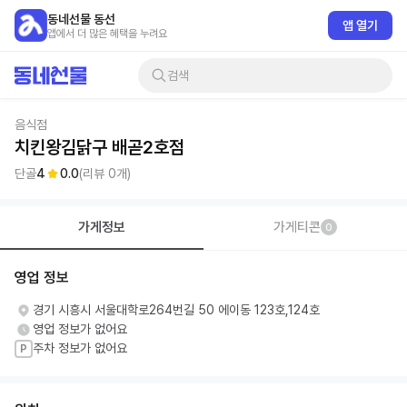
동네선물 동선
앱 열기
앱에서 더 많은 혜택을 누려요
검색
음식점
치킨왕김닭구 배곧2호점
단골
4
0.0
(리뷰
0
개)
가게정보
가게티콘
0
영업 정보
경기 시흥시 서울대학로264번길 50 에이동 123호,124호
영업 정보가 없어요
주차 정보가 없어요
P