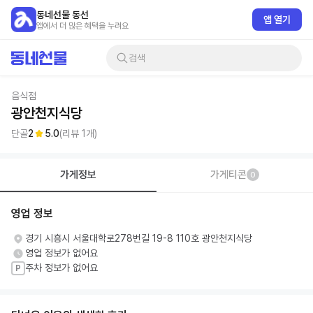
동네선물 동선
앱 열기
앱에서 더 많은 혜택을 누려요
검색
음식점
광안천지식당
단골
2
5.0
(리뷰
1
개)
가게정보
가게티콘
0
영업 정보
경기 시흥시 서울대학로278번길 19-8 110호 광안천지식당
영업 정보가 없어요
주차 정보가 없어요
P