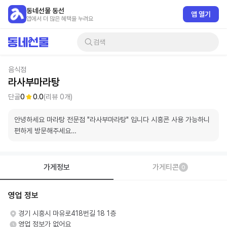
동네선물 동선
앱 열기
앱에서 더 많은 혜택을 누려요
검색
음식점
라사부마라탕
단골
0
0.0
(리뷰
0
개)
안녕하세요 마라탕 전문점 "라사부마라탕" 입니다 시흥콘 사용 가능하니 
편하게 방문해주세요

가게정보
가게티콘
0
영업 정보
경기 시흥시 마유로418번길 18 1층
영업 정보가 없어요