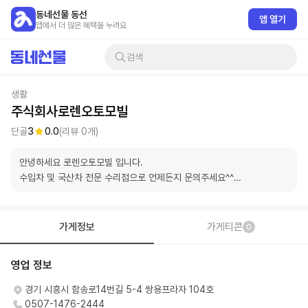
동네선물 동선
앱 열기
앱에서 더 많은 혜택을 누려요
검색
생활
주식회사로렌오토모빌
단골
3
0.0
(리뷰
0
개)
안녕하세요 로렌오토모빌 입니다.

수입차 및 국산차 전문 수리점으로 언제든지 문의주세요^^

매장으로 오셔서 큐알코드로 결재 해주세요
가게정보
가게티콘
0
영업 정보
경기 시흥시 함송로14번길 5-4 쌍용프라자 104호
0507-1476-2444