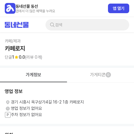
동네선물 동선
앱 열기
앱에서 더 많은 혜택을 누려요
검색
카페/제과
카페로지
단골
1
0.0
(리뷰
0
개)
가게정보
가게티콘
0
영업 정보
경기 시흥시 옥구상가4길 16-2 1층 카페로지
영업 정보가 없어요
주차 정보가 없어요
P