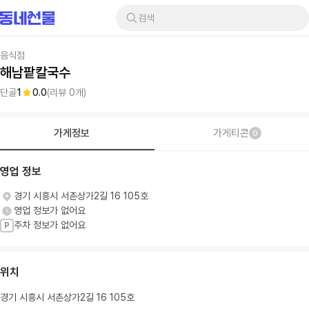
검색
음식점
해남팥칼국수
단골
1
0.0
(리뷰
0
개)
가게정보
가게티콘
0
영업 정보
경기 시흥시 서촌상가2길 16 105호
영업 정보가 없어요
주차 정보가 없어요
P
위치
경기 시흥시 서촌상가2길 16 105호