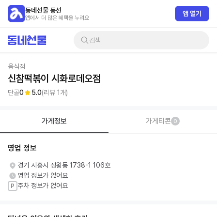
동네선물 동선
앱 열기
앱에서 더 많은 혜택을 누려요
검색
음식점
신참떡볶이 시화로데오점
단골
0
5.0
(리뷰
1
개)
가게정보
가게티콘
0
영업 정보
경기 시흥시 정왕동 1738-1 106호
영업 정보가 없어요
주차 정보가 없어요
P