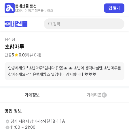
동네선물 동선
앱 열기
앱에서 더 많은 혜택을 누려요
검색
음식점
초밥마루
단골
5
0.0
(리뷰
0
개)
안녕하세요 *초밥마루*입니다 (1층)🍣 🍣 초밥이 생각나실땐 초밥마루를  
찾아주세요~^^ 은행제빵소 옆입니다 감사합니다 💖💖💖
가게정보
가게티콘
0
영업 정보
경기 시흥시 삼미시장4길 18-1 1층
11:00 ~ 21:00