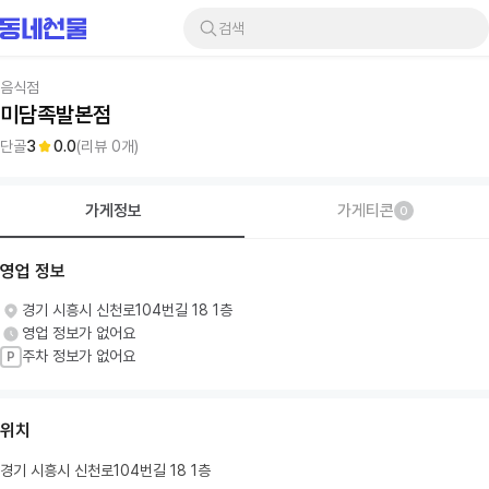
검색
음식점
미담족발본점
단골
3
0.0
(리뷰
0
개)
가게정보
가게티콘
0
영업 정보
경기 시흥시 신천로104번길 18 1층
영업 정보가 없어요
주차 정보가 없어요
P
위치
경기 시흥시 신천로104번길 18 1층