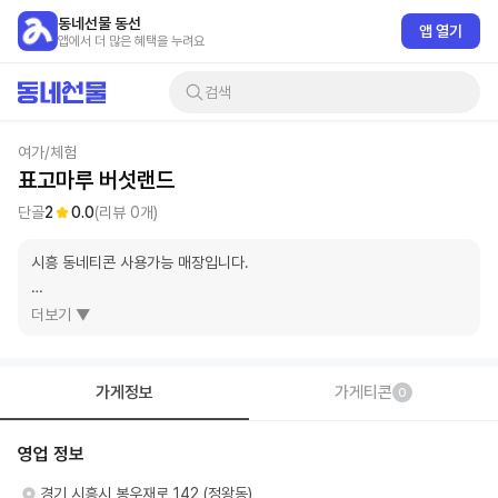
동네선물 동선
앱 열기
앱에서 더 많은 혜택을 누려요
검색
여가/체험
표고마루 버섯랜드
단골
2
0.0
(리뷰
0
개)
시흥 동네티콘 사용가능 매장입니다.

표고마루 버섯랜드는 경기도 시흥시 봉우재로 142에 위치한 체험형 농장
더보기 ▼
입니다

도시 근교에서 농업의 본질과 자연의 순환을 직접 경험할 수 있는 공간으
로 단체 및 기관 예약체험에 적합한 복합형 농장입니다
가게정보
가게티콘
0
영업 정보
경기 시흥시 봉우재로 142 (정왕동)