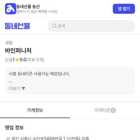
동네선물 동선
앱 열기
앱에서 더 많은 혜택을 누려요
검색
생활
바인퍼니처
단골
1
0.0
(리뷰
0
개)
시흥 동네티콘 사용가능 매장입니다.

시간이 흘러도 변치 않는 가치를 담다, 바인퍼니처

더보기 ▼
가구는 단순한 물건이 아닙니다.

가족의 웃음이 머물고, 우리의 일상이 펼쳐지는 공간의 배경이자, 삶의 중
요한 순간들을 함께하는 소중한 존재입니다.
가게정보
가게티콘
0
영업 정보
경기 시흥시 수인로3488번길 1 (신천동) 지층