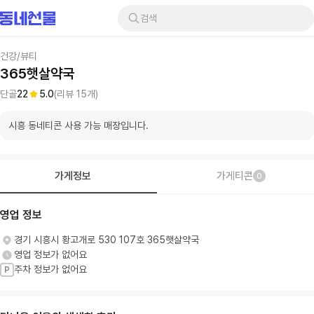
검색
건강/뷰티
365햇살약국
단골
22
5.0
(리뷰
15
개)
시흥 동네티콘 사용 가능 매장입니다.
가게정보
가게티콘
0
영업 정보
경기 시흥시 황고개로 530 107호 365햇살약국
영업 정보가 없어요
주차 정보가 없어요
P