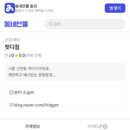
동네선물 동선
앱 열기
앱에서 더 많은 혜택을 누려요
검색
건강/뷰티
핏디짐
단골
0
0.0
(리뷰
0
개)
시흥 신천동 최다기구보유.

깨끗하고 매너있는 운동환경.

핏디짐에서 꾸준한 운동습관 만들어봐요
@fit.d.gym
blog.naver.com/fitdgym
가게정보
가게티콘
0