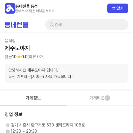
동네선물 동선
앱 열기
앱에서 더 많은 혜택을 누려요
검색
음식점
제주도야지
단골
10
0.0
(리뷰
0
개)
안녕하세요 제주도야지 입니다.

동선 기프티콘(시흥콘) 사용 가능합니다~ 
가게정보
가게티콘
0
영업 정보
경기 시흥시 황고개로 530 센타프라자 108호
12:30 ~ 23:30