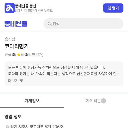
동네선물 동선
앱 열기
앱에서 더 많은 혜택을 누려요
검색
음식점
코다리명가
단골
35
5.0
(리뷰
6
개)
모든 메뉴에 한상가득 상차림으로 정성을 다해 담아내었습니다.

코다리 명가는 내 가족이 먹는다는 생각으로 신선한재료를 사용하여 한결
같은 맛 을 추고하고 있습니다.
더보기 ▼
가게정보
가게티콘
0
영업 정보
경기 시흥시 황고개로 531 206호