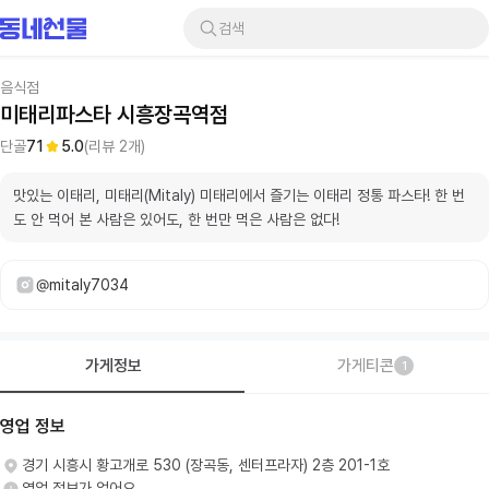
검색
음식점
미태리파스타 시흥장곡역점
단골
71
5.0
(리뷰
2
개)
맛있는 이태리, 미태리(Mitaly) 미태리에서 즐기는 이태리 정통 파스타! 한 번
도 안 먹어 본 사람은 있어도, 한 번만 먹은 사람은 없다!
@mitaly7034
가게정보
가게티콘
1
영업 정보
경기 시흥시 황고개로 530 (장곡동, 센터프라자) 2층 201-1호
영업 정보가 없어요