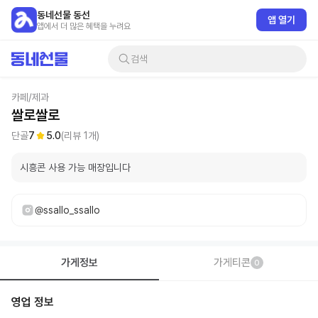
동네선물 동선
앱 열기
앱에서 더 많은 혜택을 누려요
검색
카페/제과
쌀로쌀로
단골
7
5.0
(리뷰
1
개)
시흥콘 사용 가능 매장입니다
@ssallo_ssallo
가게정보
가게티콘
0
영업 정보