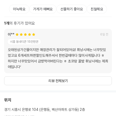
아늑해요
가게가 예뻐요
선물하기 좋아요
친절해요
1
개
의 후기가 있어요
이**
6일 전
시흥 동네티콘 15만원권
오래된상가건물이지만 매장관리가 잘되어있어요! 휘낭시에는 너무맛있
었고요 6개세트하면할인도해주셔서 한번갈때마다 많이사게됩니다 ㅎ
하지만 너무맛있어서 금방먹어버린다는 ㅎ 초코랑 꿀밤 휘낭시에는 제최
애입니다‘
리뷰 전체보기
위치
경기 시흥시 은행로 104 (은행동, 벽산아파트 상가동) 2층