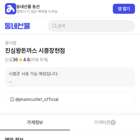
동네선물 동선
앱 열기
앱에서 더 많은 혜택을 누려요
검색
음식점
진심왕돈까스 시흥장현점
단골
36
4.8
(리뷰
9
개)
시흥콘 사용 가능 매장입니다.

깨끗한 기름과 한돈으로 진심을 다해

만든 돈까스입니다.
@jinsimcutlet_official
가게정보
가게티콘
0
영업 정보