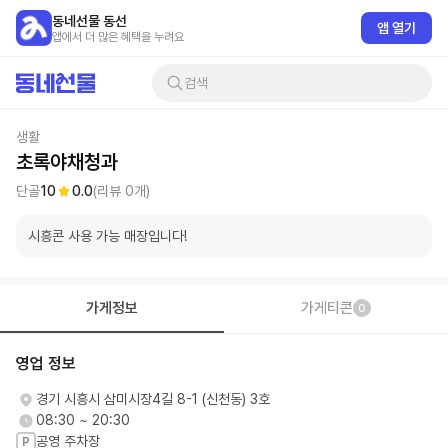
동네선물 동선
앱 열기
앱에서 더 많은 혜택을 누려요
검색
생활
초록야채청과
단골
10
0.0
(리뷰
0
개)
시흥콘 사용 가능 매장입니다!
가게정보
가게티콘
0
영업 정보
경기 시흥시 삼미시장4길 8-1 (신천동) 3호
08:30 ~ 20:30
공영 주차장
P