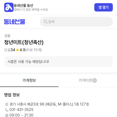
동네선물 동선
앱 열기
앱에서 더 많은 혜택을 누려요
검색
생활
청년미트(청년축산)
단골
34
4.9
(리뷰
10
개)
시흥콘 사용 가능 매장입니다!
가게정보
가게티콘
0
영업 정보
경기 시흥시 배곧3로 96 (배곧동, M-플러스) 1층 127호
031-431-3525
09:00 ~ 21:30