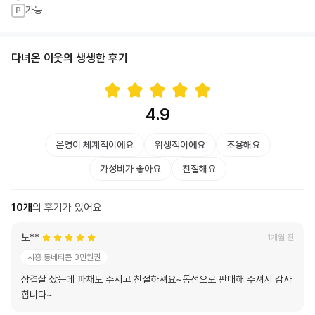
가능
P
다녀온 이웃의 생생한 후기
4.9
운영이 체계적이에요
위생적이에요
조용해요
가성비가 좋아요
친절해요
10
개
의 후기가 있어요
노**
1개월 전
시흥 동네티콘 3만원권
삼겹살 샀는데 파채도 주시고 친절하셔요~동선으로 판매해 주셔서 감사
합니다~